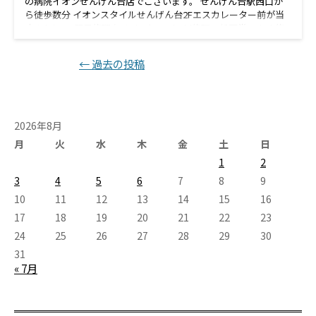
の病院イオンせんげん台店でございます。 せんげん台駅西口か
ら徒歩数分 イオンスタイルせんげん台2Fエスカレーター前が当
店！ iPhone即日修理をメインに Android修理、任天堂Switch修
理、iPad修理、iPod修理 中古パソコン販売、パソコン修理など
豊富な機種の修理承りしております！ 修理のご予約、ご相談な
投稿ナビゲーション
←
過去の投稿
どお気軽にお問い合わせください。 どうしても土日祝日は混雑
しますので 平日のご来店がオススメ(^^♪ 今なら期間限定キャン
ペーンを利用して お得に修理できるチャンス！！！ LINE予約
がお得です スマホの病院イオンせんげん台店です('◇')ゞ
\\\LINE予約なら↑↑の画像をclick/// 当店ではLINEでご予約し
2026年8月
ていただくと 修理の合計金額より５５０円割引しておりま
月
火
水
木
金
土
日
す！！ iPhone・iPad・iPod・switch・Android【ジョイコンは対
象外】は対象となりますのでお得なLINE予約のご利用お待ちして
1
2
ます！ せんげん台近郊の 春日部市 、越谷市 、岩槻区、野田市等
3
4
5
6
7
8
9
の周辺地域にお住いの皆様 iPhone修理/iPad修理/Switch修
10
11
12
13
14
15
16
理/Android修理はぜひ当店スマホの病院へお越しください。 各
種手術費用は こちら から お電話番号はこちら 048-967-
17
18
19
20
21
22
23
5119続きを読む
24
25
26
27
28
29
30
31
« 7月