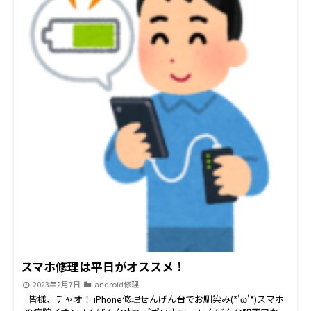
ブルが増えてくるんです。 電池交換も即日でご対応！ご来店お待
ちしております！ LINE予約がお得です スマホの病院イオンせ
んげん台店です('◇')ゞ \\\LINE予約なら↑↑の画像をclick/// 当
店ではLINEでご予約していただくと 修理の合計金額より５５０
円割引しております！！ iPhone・iPad・iPod・switch・
Android【ジョイコンは対象外】は対象となりますのでお得な
LINE予約のご利用お待ちしてます！ せんげん台近郊の 春日部市
、越谷市 、岩槻区、野田市等の周辺地域にお住いの皆様 iPhone
修理/iPad修理/Switch修理/Android修理はぜひ当店スマホの病院
へお越しください。 各種手術費用は こちら から お電話番号
はこちら 048-967-5119続きを読む
スマホ修理は平日がオススメ！
2023年2月7日
android修理
皆様、チャオ！ iPhone修理せんげん台でお馴染み(*'ω'*)スマホ