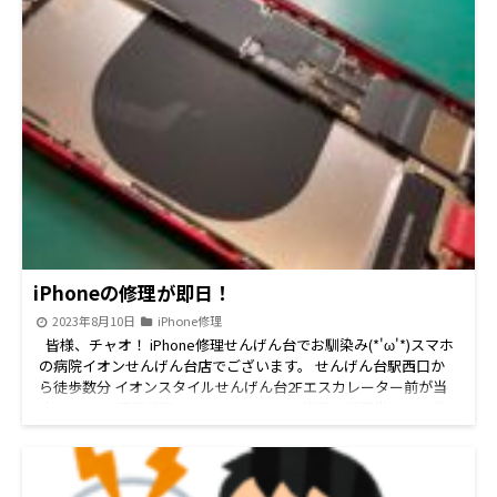
、越谷市 、岩槻区、野田市等の周辺地域にお住いの皆様 iPhone
修理/iPad修理/Switch修理/Android修理はぜひ当店スマホの病院
へお越しください。 各種手術費用は こちら から お電話番号
はこちら 048-967-5119続きを読む
iPhoneの修理が即日！
2023年8月10日
iPhone修理
皆様、チャオ！ iPhone修理せんげん台でお馴染み(*'ω'*)スマホ
の病院イオンせんげん台店でございます。 せんげん台駅西口か
ら徒歩数分 イオンスタイルせんげん台2Fエスカレーター前が当
店！ iPhone即日修理をメインに Android修理、任天堂Switch修
理、iPad修理、iPod修理 中古パソコン販売、パソコン修理など
豊富な機種の修理承りしております！ 修理のご予約、ご相談な
どお気軽にお問い合わせください。 連日の猛暑が続いておりま
すねー。 いやいや、ほんと暑い( ;∀;) さて、iPhoneも夏場はトラ