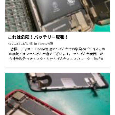
これは危険！バッテリー膨張！
2023年11月17日
iPhone修理
皆様、チャオ！ iPhone修理せんげん台でお馴染み(*'ω'*)スマホ
の病院イオンせんげん台店でございます。 せんげん台駅西口か
ら徒歩数分 イオンスタイルせんげん台2Fエスカレーター前が当
店！ iPhone即日修理をメインに Android修理、任天堂Switch修
理、iPad修理、iPod修理 中古パソコン販売、パソコン修理など
豊富な機種の修理承りしております！ 修理のご予約、ご相談な
どお気軽にお問い合わせください。 スマホの電池が劣化すると
写真のように膨張することがあります！ 危険なのですぐに修理
をオススメします！ LINE予約がお得です スマホの病院イオン
せんげん台店です('◇')ゞ \\\LINE予約なら↑↑の画像をclick///
当店ではLINEでご予約していただくと 修理の合計金額より５５
０円割引しております！！ iPhone・iPad・iPod・switch・
Android【ジョイコンは対象外】は対象となりますのでお得な
LINE予約のご利用お待ちしてます！ せんげん台近郊の 春日部市