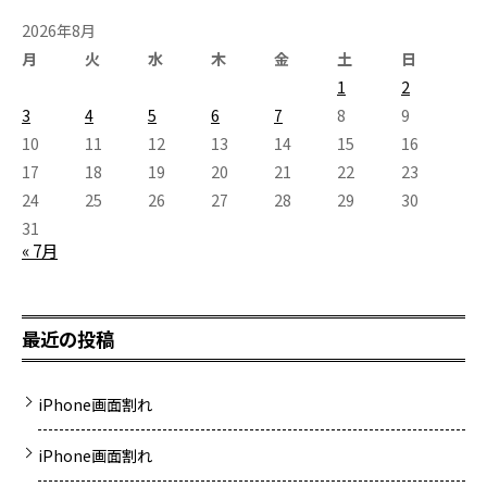
落下衝撃を与えてしまったようで、それが不具合のきっかけのよ
2026年8月
うです。 iPhone11Proはご存知の通り3眼のハイスペックカメラ
を搭載。 売りの機能が壊れてしまうと辛いですよね((+_+)) LINE
月
火
水
木
金
土
日
予約がお得です スマホの病院イオンせんげん台店です('◇')ゞ
1
2
\\\LINE予約なら↑↑の画像をclick/// 当店ではLINEでご予約し
3
4
5
6
7
8
9
ていただくと 修理の合計金額より５５０円割引しておりま
す！！ iPhone・iPad・iPod・switch・Android【ジョイコンは対
10
11
12
13
14
15
16
象外】は対象となりますのでお得なLINE予約のご利用お待ちして
17
18
19
20
21
22
23
ます！ せんげん台近郊の 春日部市 、越谷市 、岩槻区、野田市等
24
25
26
27
28
29
30
の周辺地域にお住いの皆様 iPhone修理/iPad修理/Switch修
理/Android修理はぜひ当店スマホの病院へお越しください。 各
31
種手術費用は こちら から お電話番号はこちら 048-967-
« 7月
5119続きを読む
最近の投稿
iPhone画面割れ
iPhone画面割れ