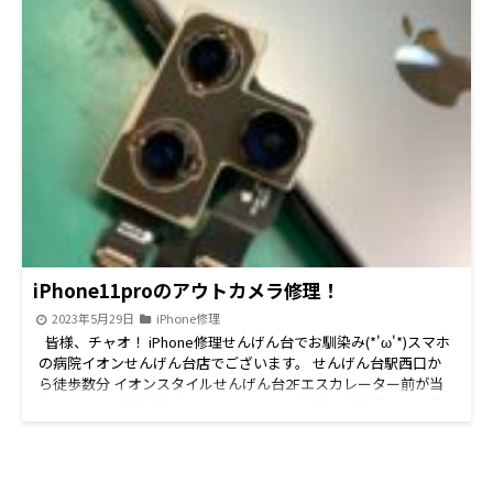
ちしてます！ せんげん台近郊の 春日部市 、越谷市 、岩槻区、野
田市等の周辺地域にお住いの皆様 iPhone修理/iPad修理/Switch
修理/Android修理はぜひ当店スマホの病院へお越しください。
各種手術費用は こちら から お電話番号はこちら 048-967-
5119続きを読む
iPhone11proのアウトカメラ修理！
2023年5月29日
iPhone修理
皆様、チャオ！ iPhone修理せんげん台でお馴染み(*'ω'*)スマホ
の病院イオンせんげん台店でございます。 せんげん台駅西口か
ら徒歩数分 イオンスタイルせんげん台2Fエスカレーター前が当
店！ iPhone即日修理をメインに Android修理、任天堂Switch修
理、iPad修理、iPod修理 中古パソコン販売、パソコン修理など
豊富な機種の修理承りしております！ 修理のご予約、ご相談な
どお気軽にお問い合わせください。 iPhone11Proのアウトカ
メラが起動しない、映らないと修理ご相談ありました。 本体に