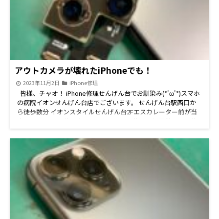
アウトカメラが壊れたiPhoneでも！
2023年11月2日
iPhone修理
皆様、チャオ！ iPhone修理せんげん台でお馴染み(*'ω'*)スマホ
の病院イオンせんげん台店でございます。 せんげん台駅西口か
ら徒歩数分 イオンスタイルせんげん台2Fエスカレーター前が当
店！ iPhone即日修理をメインに Android修理、任天堂Switch修
理、iPad修理、iPod修理 中古パソコン販売、パソコン修理など
豊富な機種の修理承りしております！ 修理のご予約、ご相談な
どお気軽にお問い合わせください。 iPhone修理は画面交換や電
池交換だけじゃありません！ なんとアウトカメラも修理可能で
す('ω')ノ 機種によりパーツ注文が必要ですが、修理は基本即日
です！ LINE予約がお得です スマホの病院イオンせんげん台店
です('◇')ゞ \\\LINE予約なら↑↑の画像をclick/// 当店ではLINE
でご予約していただくと 修理の合計金額より５５０円割引して
おります！！ iPhone・iPad・iPod・switch・Android【ジョイコ
ンは対象外】は対象となりますのでお得なLINE予約のご利用お待