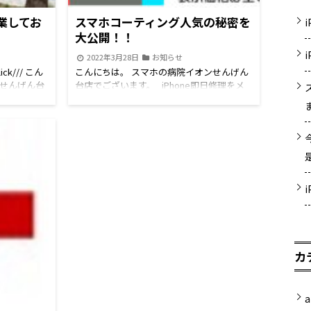
業してお
スマホコーティング人気の秘密を
大公開！！
2022年3月28日
お知らせ
k/// こん
こんにちは。 スマホの病院イオンせんげん
ンせんげん台
台店でございます。 iPhone即日修理をメ
でご予約してい
インに Android修理、Switch修理、ipod修
５５０円割引
理、iPad修理など 地域最安値にて修理承り
・iPod・
しております。 修理のご予約、お問い合わ
コンは対象外】は
せはお電話、LINEにてお待ちしておりま
E予約のご利
す！ もちろん直接のご来店も大歓迎です
嫌いかがでし
('ω')ノ スマホコーティング！ 当店で特に
ト、です
ご注文の多いスマホコーティング！ 以前よ
シャリ！綺麗
りグッとプライスダウンしてご提供してお
は
ります。 人気の秘密は ◆スマホ画面なら
はじめ
10分ほどのスピード施工！ ◆キズ防止、汚
、任天堂
れ防止、耐衝撃、抗菌効果あり！ ◆抜群の
d（アイパッ
コスパ！効果継続2年以上！ まさにメリッ
カ
修理 中古ス
ト尽くめ。。。 是非一度お試しください！
施工、スマ
※LINEからのご予約なら、Apple製品
ィングや販売
やSwitchの修理代金550円引きのキャンペー
イオンスタイ
ン実施中！ （switchアナログスティック修
a
階エスカレ
理は割引適用外） せんげん台近郊の 春日部