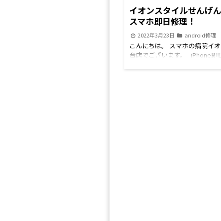
ーター前の当店に足を運んでい
イオンスタイルせんげん
幸いです(*'ω'*) お待ちし
スマホ即日修理！
※LINEからのご予約なら、Ap
2022年3月23日
android修理
Switchの修理代金550円引き
こんにちは。 スマホの病院イ
実施中！ （switchアナログス
台店でございます。 iPhone
は割引適用外） せんげん台近郊
インに Android修理、Switch修
、越谷市 、岩槻区、野田市等
理、iPad修理など 地域最安値
お住いの皆様 iPhone修理/iPad修
しております。 修理のご予約
修理/Android修理はぜひ、当
せはお電話、LINEにてお待ち
院へお越しください。 各種手
す！ イオンスタイルせんげん
ちら から 当院のLINE公式ア
ホの即日修理ができる！？ そ
も お問合せや予約もできます
イオンスタイルせんげん台はお
談下さい。 ※混雑状況や作業
じゃありません スマホの修理
が遅れてしまう事もございます
しかも即日修理。 なので、お
了承ください。 お電話番号はこ
に 壊れたスマホの修理ができ
967-5119続きを読む
す。 修理メニューは地域最多
最安値 まだ当店をご存じ無い方
オンスタイルせんげん台2階 
ー前に足を運んでくだいね(*'ω'*)
で550円OFF！ 抗原検査キット
※LINEからのご予約なら、Ap
理代金550円引きのキャンペー