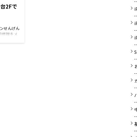
ただければ
市 、越谷市 、岩槻区、野田市等の周辺地域
台2Fで
ております！
にお住いの皆様 iPhone修理/iPad修
ple製品や
理/Switch修理/Android修理はぜひ、当店ス
のキャンペーン
マホの病院へお越しください。 各種手術費
オンせんげん
ティック修理
用は こちら から 当院のLINE公式アカウ
即日修理をメ
の 春日部市
ントからも お問合せや予約もできますお気
理、ipod修
の周辺地域に
軽にご相談下さい。 ※混雑状況や作業中な
にて修理承り
理/Switch
どで返信が遅れてしまう事もございますの
、お問い合わ
店スマホの病
で予めご了承ください。 お電話番号はこち
しておりま
術費用は こ
ら 048-967-5119続きを読む
台で、スマ
カウントから
うなんです。
お気軽にご相
買い物だけ
中などで返信
が出来ます。
ので予めご
買い物ついで
ちら 048-
てしまいま
、そして地域
。 是非イ
エスカレータ
 LINE予約
が1980円！
ple製品の修
ン実施中！