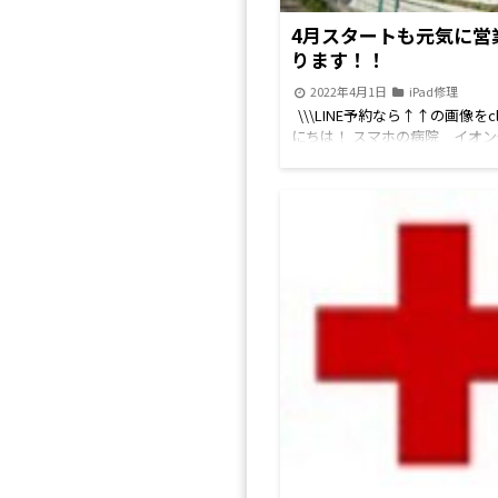
4月スタートも元気に営
ります！！
2022年4月1日
iPad修理
\\\LINE予約なら↑↑の画像をclic
にちは！ スマホの病院 イオ
店です('◇')ゞ 当店ではLINE
ただくと 修理の合計金額より
しております！！ iPhone・iPad
switch・Android【ジョイ
対象となりますのでお得なLIN
用お待ちしてます！ 皆様ご機
ょうか。 本日から4月のスター
ね。 写真は通勤途中の桜をパ
ですよねー。 さてさて 当店で
iPhone（アイフォン）修理を
Android（アンドロイド）修理
Switch（スイッチ）修理 iPa
ド）修理、ipod（アイポッド）
マホ販売、ガラスコーティング
ホアクセ販売 修理からコーテ
まで幅広く承っております！ 
ルせんげん台にご来館の際は 2