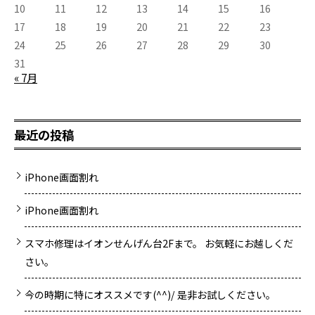
お待ちしてます！ せんげん台近郊の 春日部市 、越谷市 、岩槻
10
11
12
13
14
15
16
区、野田市等の周辺地域にお住いの皆様 iPhone修理/iPad修
17
18
19
20
21
22
23
理/Switch修理/Android修理はぜひ当店スマホの病院へお越しく
24
25
26
27
28
29
30
ださい。 各種手術費用は こちら から お電話番号はこちら
048-967-5119続きを読む
31
« 7月
最近の投稿
iPhone画面割れ
iPhone画面割れ
スマホ修理はイオンせんげん台2Fまで。 お気軽にお越しくだ
さい。
今の時期に特にオススメです(^^)/ 是非お試しください。