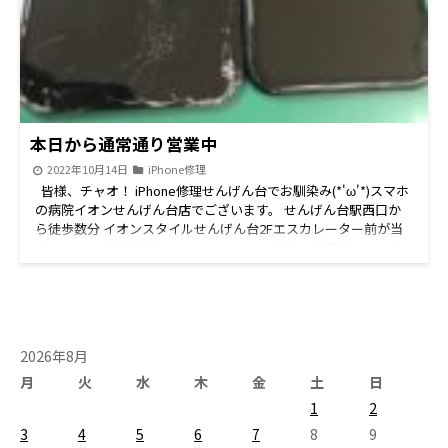
本日から通常通り営業中
2022年10月14日
iPhone修理
皆様、チャオ！ iPhone修理せんげん台でお馴染み(*'ω'*)スマホ
の病院イオンせんげん台店でございます。 せんげん台駅西口か
ら徒歩数分 イオンスタイルせんげん台2Fエスカレーター前が当
店！ iPhone即日修理をメインに Android修理、任天堂Switch修
理、iPad修理、iPod修理など 豊富な機種の修理承りしておりま
す！ 修理のご予約、ご相談などお気軽にお問い合わせくださ
い。 昨日は時短営業でご利用なさりたいお客様にはご迷惑おか
けしました_(._.)_ 本日は通常通り10時～19時まで営業してますの
で スマホやタブレットの故障でお困りのお客様 ご来店お待ちし
2026年8月
てます！ LINE予約がお得です スマホの病院イオンせんげん
台店です('◇')ゞ \\\LINE予約なら↑↑の画像をclick/// 当店では
月
火
水
木
金
土
日
LINEでご予約していただくと 修理の合計金額より５５０円割引
1
2
しております！！ iPhone・iPad・iPod・switch・Android【ジョ
3
4
5
6
7
8
9
イコンは対象外】は対象となりますのでお得なLINE予約のご利用