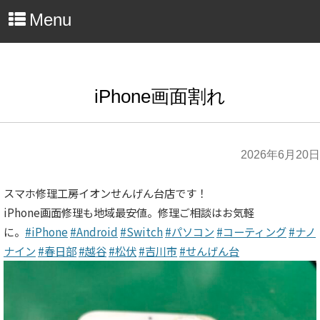
Menu
iPhone画面割れ
2026年6月20日
スマホ修理工房イオンせんげん台店です！
iPhone画面修理も地域最安値。修理ご相談はお気軽
に。
#iPhone
#Android
#Switch
#パソコン
#コーティング
#ナノ
ナイン
#春日部
#越谷
#松伏
#吉川市
#せんげん台