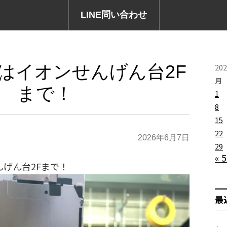
LINE問い合わせ
修理はイオンせんげん台2F
20
月
まで！
1
8
15
22
2026年6月7日
29
« 
んげん台2Fまで！
最