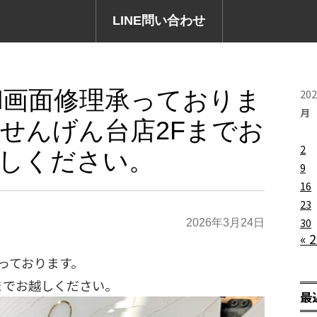
LINE問い合わせ
iPad画面修理承っておりま
20
月
ンせんげん台店2Fまでお
2
しください。
9
16
23
30
2026年3月24日
« 
理承っております。
までお越しください。
最