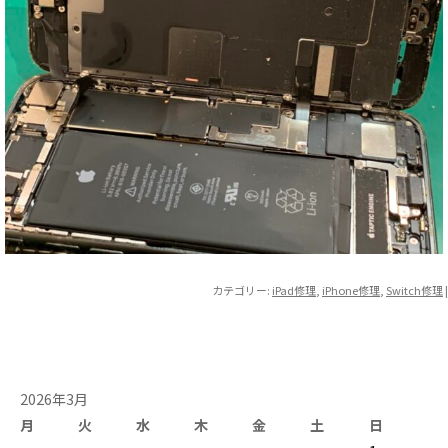
カテゴリー:
iPad修理
,
iPhone修理
,
Switch修理
|
2026年3月
月
火
水
木
金
土
日