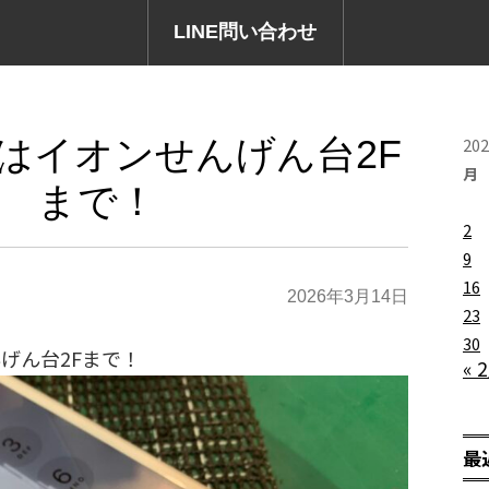
LINE問い合わせ
はイオンせんげん台2F
20
月
まで！
2
9
16
2026年3月14日
23
30
げん台2Fまで！
« 
最