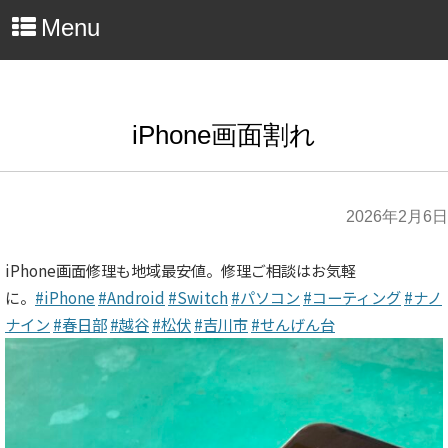
Menu
iPhone画面割れ
2026年2月6日
iPhone画面修理も地域最安値。修理ご相談はお気軽
に。
#iPhone
#Android
#Switch
#パソコン
#コーティング
#ナノ
ナイン
#春日部
#越谷
#松伏
#吉川市
#せんげん台