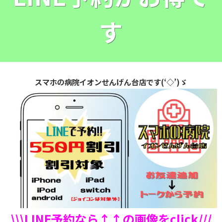
す
スマホの病院イオンせんげん台店です(‘◇’)ゞ
\\\LINE予約なら↑↑の画像をclick///