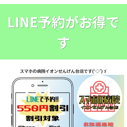
LINE予約がお得で
す
スマホの病院イオンせんげん台店です(‘◇’)ゞ