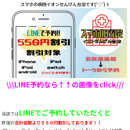
スマホの病院イオンせんげん台店です(‘◇’)ゞ
\\\LINE予約なら↑↑の画像をclick///
LINEでご予約していただくと
当店では
修理の
合計金額より５５０円割引しております！！