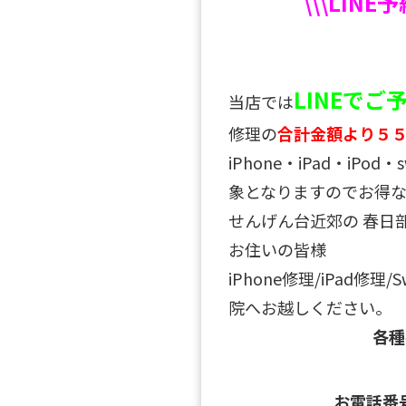
\\\LINE
LINEで
当店では
修理の
合計金額より５
iPhone・iPad・iPo
象となりますのでお得な
せんげん台近郊の 春日
お住いの皆様
iPhone修理/iPad修理
院へお越しください。
各
お電話番