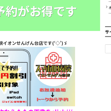
E予約がお得です
サ
院イオンせんげん台店です(‘◇’)ゞ
検
索: