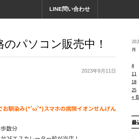
LINE問い合わせ
格のパソコン販売中！
20
月
4
2023年9月11日
11
18
25
« 
でお馴染み(*’ω’*)スマホの病院イオンせんげん
最
徒歩数分
台2Fエスカレーター前が当店！