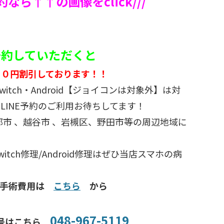
予約なら↑↑の画像をclick///
ご予約していただくと
５０円割引しております！！
d・switch・Android【ジョイコンは対象外】は対
LINE予約のご利用お待ちしてます！
部市 、越谷市 、岩槻区、野田市等の周辺地域に
/Switch修理/Android修理はぜひ当店スマホの病
種手術費用は
こちら
から
048-967-5119
号はこちら