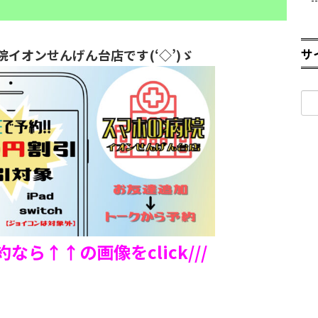
サ
院イオンせんげん台店です(‘◇’)ゞ
検
索:
予約なら↑↑の画像をclick///