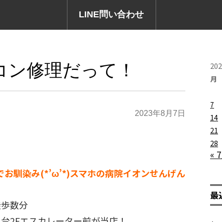
LINE問い合わせ
コン修理だって！
20
月
7
2023年8月7日
14
21
28
« 
でお馴染み(*’ω’*)スマホの病院イオンせんげん
最
徒歩数分
台2Fエスカレーター前が当店！