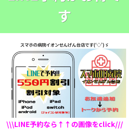
す
スマホの病院イオンせんげん台店です(‘◇’)ゞ
\\\LINE予約なら↑↑の画像をclick///