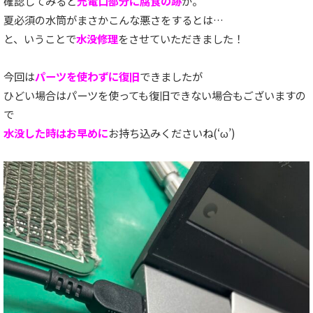
確認してみると
充電口部分に腐食の跡
が。
夏必須の水筒がまさかこんな悪さをするとは…
と、いうことで
水没修理
をさせていただきました！
今回は
パーツを使わずに復旧
できましたが
ひどい場合はパーツを使っても復旧できない場合もございますの
で
水没した時はお早めに
お持ち込みくださいね(‘ω’)