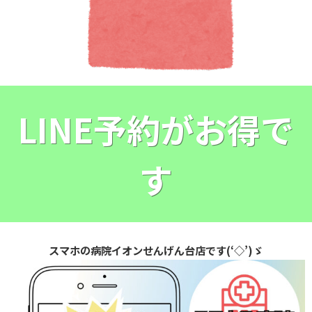
LINE予約がお得で
す
スマホの病院イオンせんげん台店です(‘◇’)ゞ