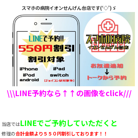
スマホの病院イオンせんげん台店です(‘◇’)ゞ
\\\LINE予約なら↑↑の画像をclick///
LINEでご予約していただくと
当店では
修理の
合計金額より５５０円割引しております！！