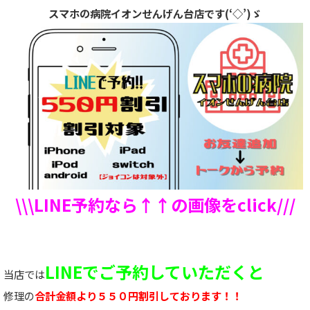
スマホの病院イオンせんげん台店です(‘◇’)ゞ
\\\LINE予約なら↑↑の画像をclick///
LINEでご予約していただくと
当店では
修理の
合計金額より５５０円割引しております！！