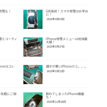
の修理も！
GW直前！スマホ修理はお早め
に！
2023年4月30日
修理とコーティ
iPhone修理メニューは地域最
大級！
2023年3月27日
oneはコレ
調子が悪いiPhoneだと。。。
2023年3月22日
お気軽にご相
割れてしまったiPhone画面
も！
2023年11月24日