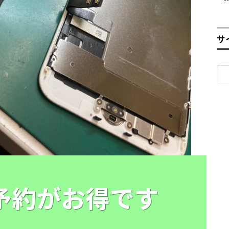
サ
検
索:
E予約がお得です