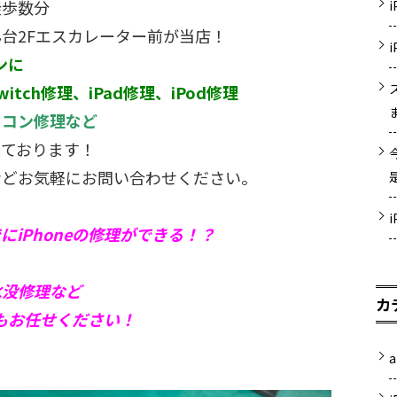
徒歩数分
台2Fエスカレーター前が当店！
ンに
witch修理、iPad修理、iPod修理
ソコン修理など
しております！
などお気軽にお問い合わせください。
iPhoneの修理ができる！？
水没修理など
カ
でもお任せください！
a