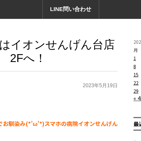
LINE問い合わせ
修理はイオンせんげん台店
20
月
2Fへ！
1
8
15
22
2023年5月19日
29
« 
でお馴染み(*’ω’*)スマホの病院イオンせんげん
最