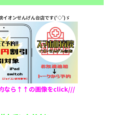
院イオンせんげん台店です(‘◇’)ゞ
予約なら↑↑の画像をclick///