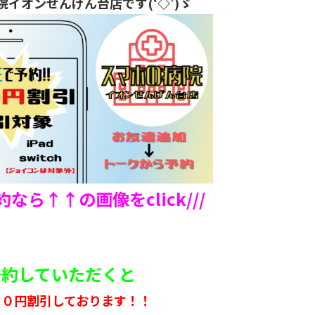
院イオンせんげん台店です(‘◇’)ゞ
予約なら↑↑の画像をclick///
ご予約していただくと
５０円割引しております！！