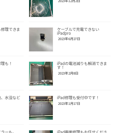
2023年12月2日
れも修理できま
ケーブルで充電できない
iPadpro
2023年6月27日
修理も！
iPadの電池減りも解消できま
す！
2023年2月8日
電池、水没など
iPad修理も受付中です！
2023年1月17日
エラーも。
iPad画面修理もお任せくださ