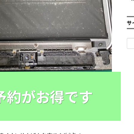
サ
検
索:
E予約がお得です