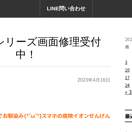
LINE問い合わせ
各シリーズ画面修理受付
20
月
中！
3
10
17
2023年4月16日
24
« 
でお馴染み(*’ω’*)スマホの病院イオンせんげん
最