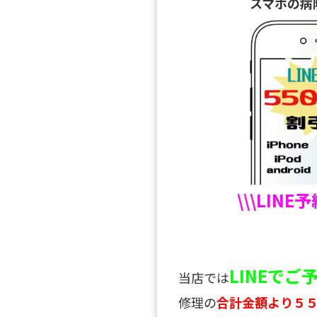
スマホの病
\\\LINE
LINEで
当店では
修理の
合計金額より５