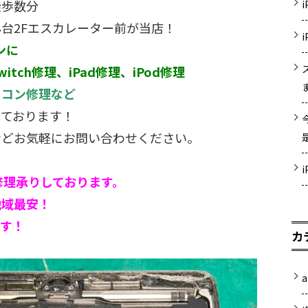
徒歩数分
台2Fエスカレーター前が当店！
ンに
witch修理、iPad修理、iPod修理
ソコン修理など
しております！
などお気軽にお問い合わせください。
く修理承りしております。
地域最安！
ます！
カ
a