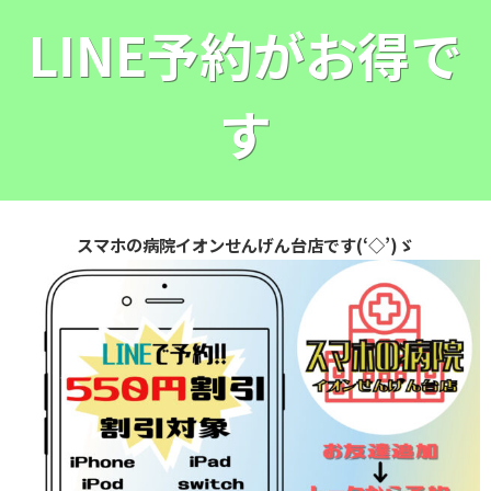
LINE予約がお得で
す
スマホの病院イオンせんげん台店です(‘◇’)ゞ