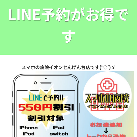
LINE予約がお得で
す
スマホの病院イオンせんげん台店です(‘◇’)ゞ