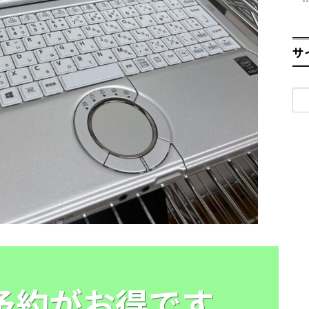
サ
検
索:
E予約がお得です