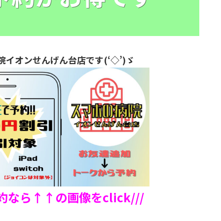
院イオンせんげん台店です(‘◇’)ゞ
予約なら↑↑の画像をclick///