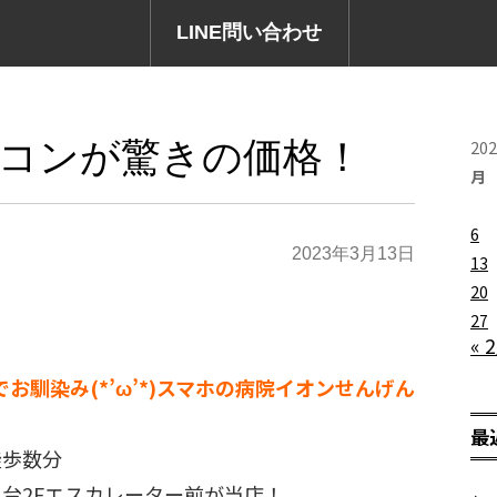
LINE問い合わせ
コンが驚きの価格！
20
月
6
2023年3月13日
13
20
27
« 
でお馴染み(*’ω’*)スマホの病院イオンせんげん
最
徒歩数分
台2Fエスカレーター前が当店！