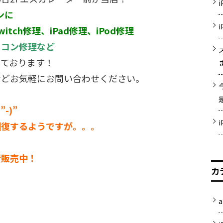
ンに
witch修理、iPad修理、iPod修理
ソコン修理など
しております！
などお気軽にお問い合わせください。
-)”
回復するようですが。。。
賛販売中！
カ
！
a