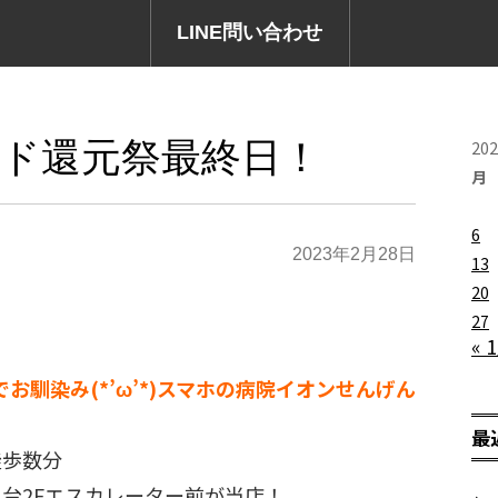
LINE問い合わせ
ド還元祭最終日！
20
月
6
2023年2月28日
13
20
27
« 
でお馴染み(*’ω’*)スマホの病院イオンせんげん
最
徒歩数分
台2Fエスカレーター前が当店！