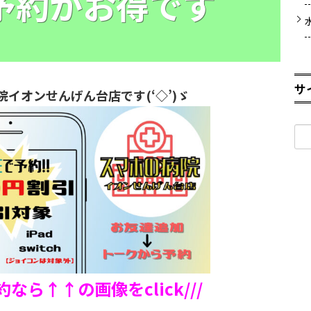
E予約がお得です
サ
院イオンせんげん台店です(‘◇’)ゞ
検
索:
予約なら↑↑の画像をclick///