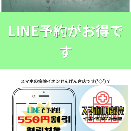
LINE予約がお得で
す
スマホの病院イオンせんげん台店です(‘◇’)ゞ