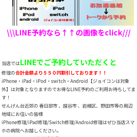
\\\LINE予約なら↑↑の画像をclick///
LINEでご予約していただくと
当店では
修理の
合計金額より５５０円割引しております！！
iPhone・iPad・iPod・switch・Android【ジョイコンは対象
外】は対象となりますのでお得なLINE予約のご利用お待ちしてま
す！
せんげん台近郊の 春日部市 、越谷市 、岩槻区、野田市等の周辺
地域にお住いの皆様
iPhone修理/iPad修理/Switch修理/Android修理はぜひ当店スマ
ホの病院へお越しください。