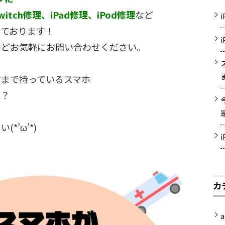
witch修理、iPad修理、iPod修理
など
しております！
などお気軽にお問い合わせください。
方
まで持っているスマホ
…？
*’ω’*)
カ
a