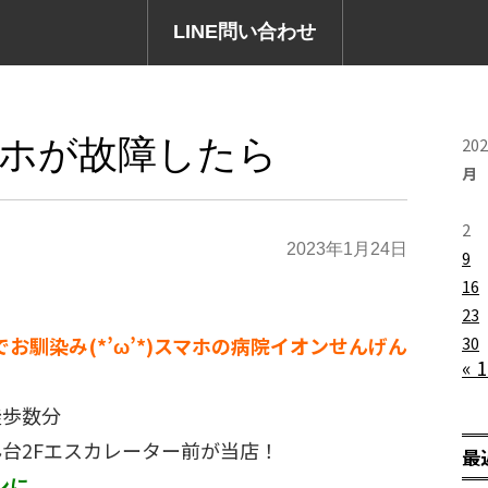
LINE問い合わせ
ホが故障したら
20
月
2
2023年1月24日
9
16
23
でお馴染み(*’ω’*)スマホの病院イオンせんげん
30
« 
徒歩数分
台2Fエスカレーター前が当店！
最
ンに