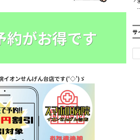
E予約がお得です
サ
検
索:
院イオンせんげん台店です(‘◇’)ゞ