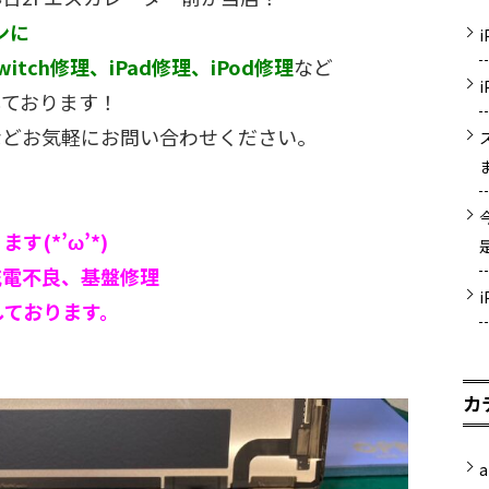
ンに
witch修理、iPad修理、iPod修理
など
しております！
などお気軽にお問い合わせください。
す(*’ω’*)
充電不良、基盤修理
しております。
カ
a