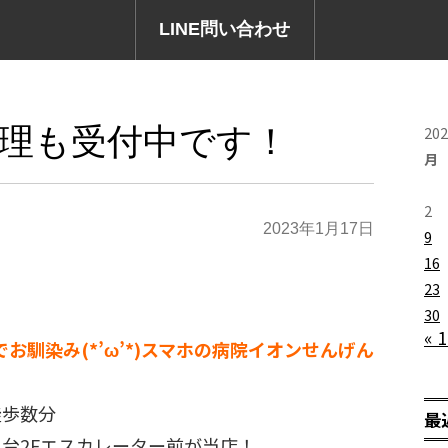
LINE問い合わせ
d修理も受付中です！
20
月
2
2023年1月17日
9
16
23
30
« 
でお馴染み(*’ω’*)スマホの病院イオンせんげん
徒歩数分
最
台2Fエスカレーター前が当店！