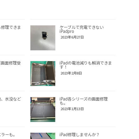
れも修理できま
ケーブルで充電できない
iPadpro
2023年6月27日
ズ画面修理受
iPadの電池減りも解消できま
す！
2023年2月8日
電池、水没など
iPad各シリーズの画面修理
も。
2023年1月13日
エラーも。
iPad修理しませんか？