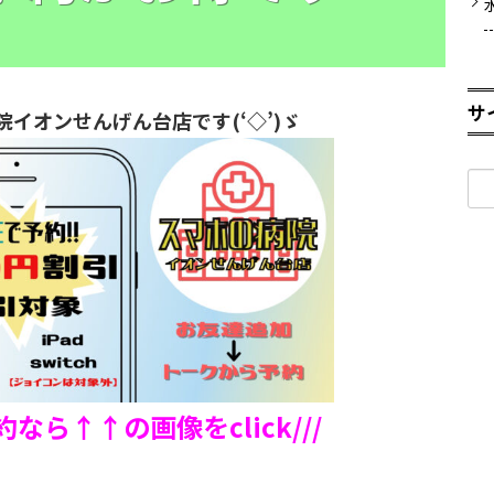
サ
院イオンせんげん台店です(‘◇’)ゞ
検
索:
予約なら↑↑の画像をclick///