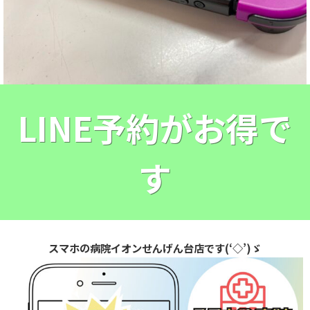
LINE予約がお得で
す
スマホの病院イオンせんげん台店です(‘◇’)ゞ