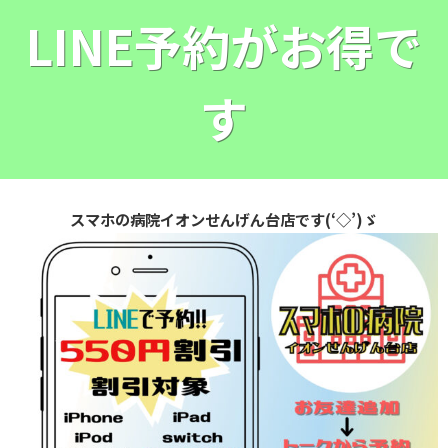
LINE予約がお得で
す
スマホの病院イオンせんげん台店です(‘◇’)ゞ