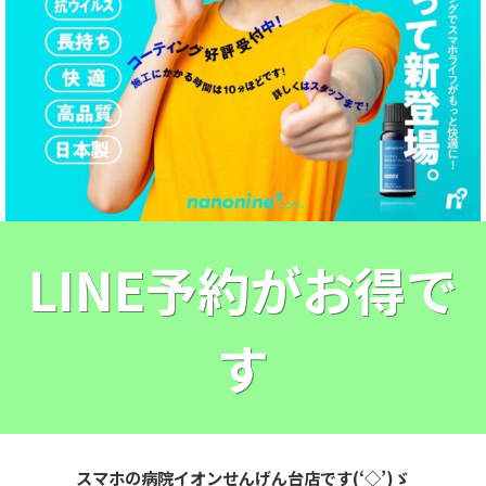
LINE予約がお得で
す
スマホの病院イオンせんげん台店です(‘◇’)ゞ