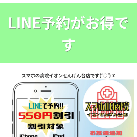
LINE予約がお得で
す
スマホの病院イオンせんげん台店です(‘◇’)ゞ