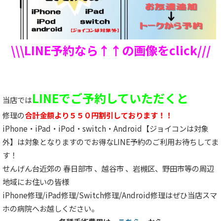
\\\LINE予約なら↑↑の画像をclick///
LINEでご予約していただくと
当店では
修理の
合計金額より５５０円割引しております！！
iPhone・iPad・iPod・switch・Android【ジョイコンは対象
外】は対象となりますのでお得なLINE予約のご利用お待ちしてま
す！
せんげん台近郊の 春日部市 、越谷市 、岩槻区、野田市等の周辺
地域にお住いの皆様
iPhone修理/iPad修理/Switch修理/Android修理はぜひ当店スマ
ホの病院へお越しください。