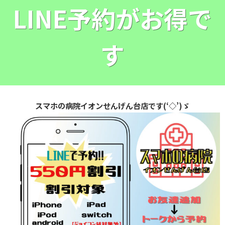
LINE予約がお得で
す
スマホの病院イオンせんげん台店です(‘◇’)ゞ