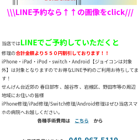
\\\LINE予約なら↑↑の画像をclick///
LINEでご予約していただくと
当店では
修理の
合計金額より５５０円割引しております！！
iPhone・iPad・iPod・switch・Android【ジョイコンは対象
外】は対象となりますのでお得なLINE予約のご利用お待ちしてま
す！
せんげん台近郊の 春日部市 、越谷市 、岩槻区、野田市等の周辺
地域にお住いの皆様
iPhone修理/iPad修理/Switch修理/Android修理はぜひ当店スマ
ホの病院へお越しください。
各種手術費用は
こちら
から
048-967-5119