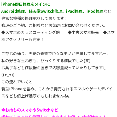
iPhone即日修理をメインに
Android修理、任天堂Switch修理、iPad修理、iPod修理
など
豊富な機種の修理承りしております！
修理のご予約、ご相談などお気軽にお問い合わせください。
◆スマホのガラスコ―ティング施工 ◆中古スマホ販売 ◆スマ
ホアクセサリーも充実！
ご存じの通り、円安の影響で色々なモノが高騰してますねー。
私の好きな玉ねぎも、びっくりする値段でした(笑)
お菓子なども値段据え置きで内容量減っていたりしてますし
((+_+))
この流れでいくと
新型iPhoneを含め、これから発売されるスマホやゲームデバイ
スなども値上げ濃厚かもしれませんね。
今お持ちのスマホやSwitchなど
壊れてしまったら修理して、また永くお使いいただけます！