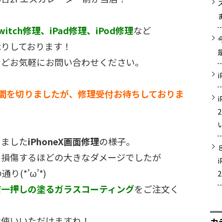
witch修理、iPad修理、iPod修理
など
承りしております！
などお気軽にお問い合わせください。
間を切りましたが、修理受付お待ちしておりま
りました
iPhoneX画面修理
の様子。
も損傷するほどの大きなダメージでしたが
(*’ω’*)
店一押しの塗るガラスコーティング
をご注文く
お使いいただけますね！
カ