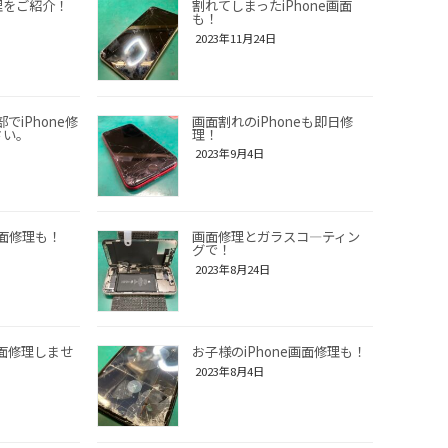
修理をご紹介！
割れてしまったiPhone画面
も！
2023年11月24日
でiPhone修
画面割れのiPhoneも即日修
さい。
理！
2023年9月4日
の画面修理も！
画面修理とガラスコ―ティン
グで！
2023年8月24日
画面修理しませ
お子様のiPhone画面修理も！
2023年8月4日