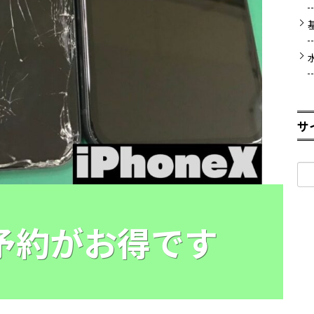
サ
検
索:
E予約がお得です