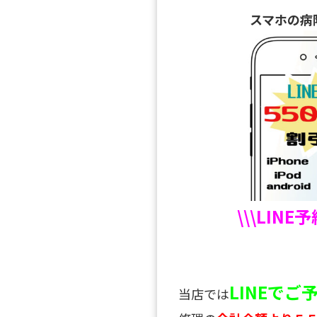
スマホの病
\\\LINE
LINEで
当店では