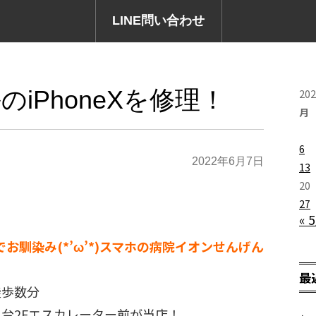
LINE問い合わせ
のiPhoneXを修理！
20
月
6
2022年6月7日
13
20
27
« 
でお馴染み(*’ω’*)スマホの病院イオンせんげん
最
徒歩数分
台2Fエスカレーター前が当店！