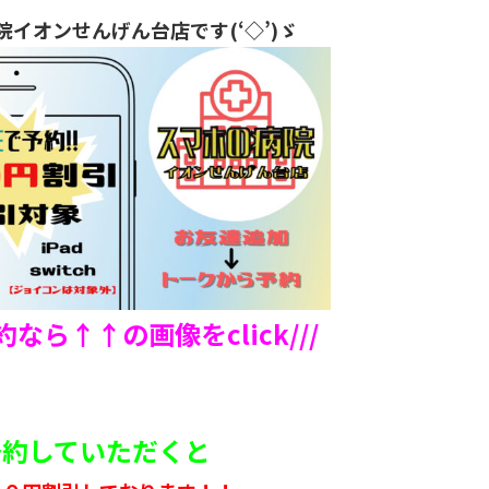
院イオンせんげん台店です(‘◇’)ゞ
予約なら↑↑の画像をclick///
ご予約していただくと