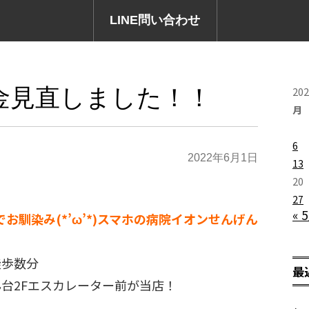
LINE問い合わせ
金見直しました！！
20
月
6
2022年6月1日
13
20
27
« 
でお馴染み(*’ω’*)スマホの病院イオンせんげん
徒歩数分
最
台2Fエスカレーター前が当店！