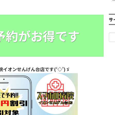
サ
E予約がお得です
検
索:
院イオンせんげん台店です(‘◇’)ゞ