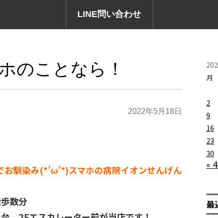
LINE問い合わせ
ホのことなら！
20
月
2
2022年5月18日
9
16
23
30
« 
でお馴染み(*’ω’*)スマホの病院イオンせんげん
徒歩数分
最
台 2Fエスカレーター前が当店です！