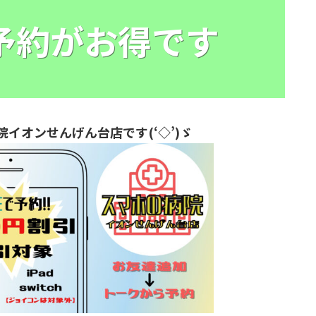
E予約がお得です
院イオンせんげん台店です(‘◇’)ゞ