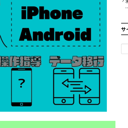
サ
検
索: