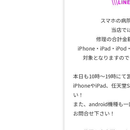
\\\LI
スマホの病院
当店では
修理の合計金
iPhone・iPad・iP
対象となりますので
本日も10時～19時にて
iPhoneやiPad、任
い！
また、android機種
お問合せ下さい！