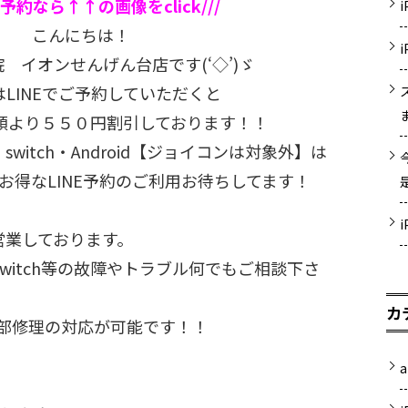
NE予約なら↑↑の画像をclick///
こんにちは！
 イオンせんげん台店です(‘◇’)ゞ
LINEでご予約していただくと
額より５５０円割引しております！！
od・switch・Android【ジョイコンは対象外】は
お得なLINE予約のご利用お待ちしてます！
営業しております。
天堂Switch等の故障やトラブル何でもご相談下さ
カ
も一部修理の対応が可能です！！
a