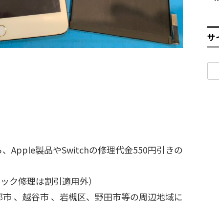
サ
検
索:
、Apple製品やSwitchの修理代金550円引きの
ティック修理は割引適用外）
部市 、越谷市 、岩槻区、野田市等の周辺地域に