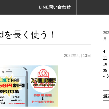
LINE問い合わせ
Padを長く使う！
20
月
4
2022年4月13日
11
18
25
« 
最