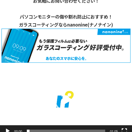
お気軽にお問い合わせください！
パソコンモニターの傷や割れ防止におすすめ！
ガラスコーティングならnanonine(ナノナイン)
動
画
プ
レ
ー
ヤ
ー
00:00
01:05